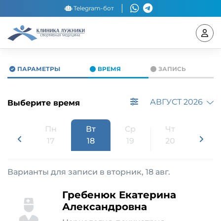
Telegram-бот
ПАРАМЕТРЫ
ВРЕМЯ
ЗАПИСЬ
АВГУСТ 2026
Выберите время
Вс
Пн
Вт
Ср
Чт
Пт
16
17
18
19
20
21
Варианты для записи в вторник, 18 авг.
Гребенюк Екатерина
Александровна